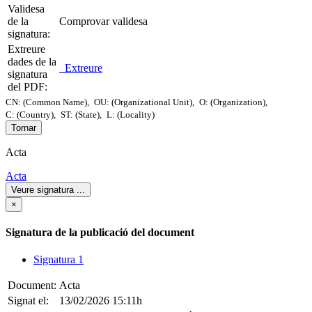
Validesa
de la
Comprovar validesa
signatura:
Extreure
dades de la
Extreure
signatura
del PDF:
CN: (Common Name),
OU: (Organizational Unit),
O: (Organization),
C: (Country),
ST: (State),
L: (Locality)
Tornar
Acta
Acta
Veure signatura
...
×
Signatura de la publicació del document
Signatura 1
Document:
Acta
Signat el:
13/02/2026 15:11h