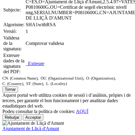
C=ES,O=Ajuntament de Lliçà d'Amunt,2.5.4.97=VATE
P0810600G,OU=Certificat de segell electrònic nivell
Subjecte:
mig,SERIALNUMBER=P0810600G,CN=AJUNTAM
DE LLIÇÀ D'AMUNT
Algorisme:
SHA1withRSA
Versió:
1
Validesa
de la
Comprovar validesa
signatura:
Extreure
dades de la
Extreure
signatura
del PDF:
CN: (Common Name),
OU: (Organizational Unit),
O: (Organization),
C: (Country),
ST: (State),
L: (Locality)
Tornar
Aquest portal web utilitza cookies de sessió i d’anàlisis, pròpies i de
tercers, per garantir el bon funcionament i per analitzar dades
estadístiques del web.
Podeu consultar la política de cookies:
AQUÍ
Rebutjar
Acceptar
Ajuntament de Lliçà d'Amunt