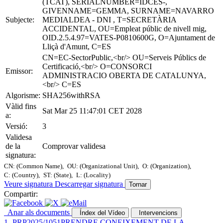
(TCAT), SERIALNUMBER=IDCES-,
GIVENNAME=GEMMA, SURNAME=NAVARRO
Subjecte:
MEDIALDEA - DNI , T=SECRETÀRIA
ACCIDENTAL, OU=Empleat públic de nivell mig,
OID.2.5.4.97=VATES-P0810600G, O=Ajuntament de
Lliçà d'Amunt, C=ES
CN=EC-SectorPublic,<br/> OU=Serveis Públics de
Certificació,<br/> O=CONSORCI
Emissor:
ADMINISTRACIO OBERTA DE CATALUNYA,
<br/> C=ES
Algorisme:
SHA256withRSA
Vàlid fins
Sat Mar 25 11:47:01 CET 2028
a:
Versió:
3
Validesa
de la
Comprovar validesa
signatura:
CN: (Common Name),
OU: (Organizational Unit),
O: (Organization),
C: (Country),
ST: (State),
L: (Locality)
Veure signatura
Descarregar signatura
Tornar
Compartir:
Anar als documents
Índex del Vídeo
Intervencions
1.-PRP2025/1051PRENDRE CONEIXEMENT DE LA