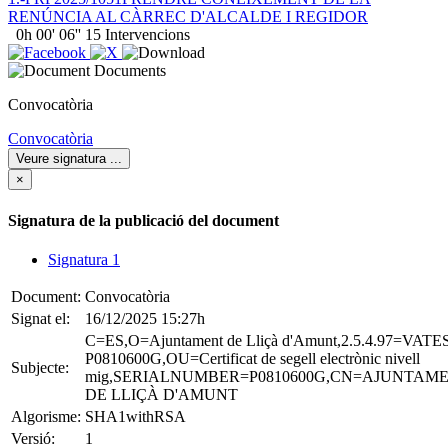
RENÚNCIA AL CÀRREC D'ALCALDE I REGIDOR
0h 00' 06''
15 Intervencions
Documents
Convocatòria
Convocatòria
Veure signatura
...
×
Signatura de la publicació del document
Signatura 1
Document:
Convocatòria
Signat el:
16/12/2025 15:27h
C=ES,O=Ajuntament de Lliçà d'Amunt,2.5.4.97=VATE
P0810600G,OU=Certificat de segell electrònic nivell
Subjecte:
mig,SERIALNUMBER=P0810600G,CN=AJUNTAM
DE LLIÇÀ D'AMUNT
Algorisme:
SHA1withRSA
Versió:
1